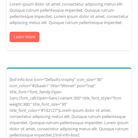
Lorem ipsum dolor sit amet, consectetur adipiscing metus elit.
Quisque rutrum pellentesque imperdiet. Quisque rutrum
pellentesque imperdiet. Lorem ipsum dolor sit amet, consectetur
adipiscing metus elit. Quisque rutrum pellentesque imperdiet.
Learn More
[bsf-info-box icon=”Defaults-trophy” icon_size=”30″
icon_color=”#2baab1″ title=”Winner” pos=”top”
title_font=”font_family:Open
Sans|font_call:Open+Sans|variant:300″ title_font_style=”font-
weight:300;” title_font_size=”30″
title_font_color=”#1d2127″]Lorem ipsum dolor sit amet,
consectetur adipiscing metus elit. Quisque rutrum pellentesque
imperdiet. Quisque rutrum pellentesque imperdiet. Lorem ipsum
dolor sit amet, consectetur adipiscing metus elit. Quisque rutrum
pellentesque imperdiet.[/bsf-info-box]