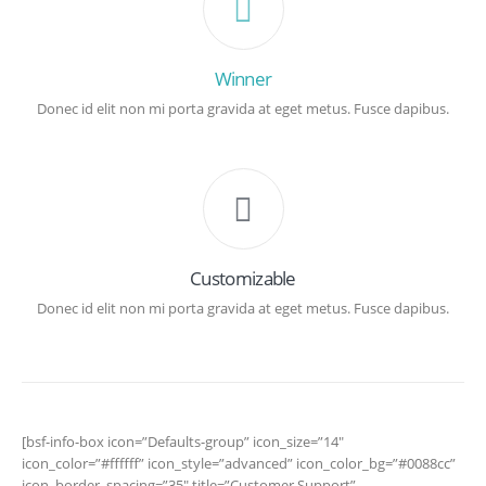
Winner
Donec id elit non mi porta gravida at eget metus. Fusce dapibus.
Customizable
Donec id elit non mi porta gravida at eget metus. Fusce dapibus.
[bsf-info-box icon=”Defaults-group” icon_size=”14″
icon_color=”#ffffff” icon_style=”advanced” icon_color_bg=”#0088cc”
icon_border_spacing=”35″ title=”Customer Support”