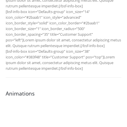
ipsum dolor sit amet, consectetur adipiscing metus elit. Quisque
rutrum pellentesque imperdiet.[/bsf-info-box]
[bsf-info-box icon=”Defaults-group” icon_size=”14″
icon_color=”#2baab1″ icon_style=”advanced”
icon_border_style=”solid” icon_color_border=”#2baab1″
icon_border_size=”1″ icon_border_radius=”500″
icon_border_spacing=”35″ title=”Customer Support”
pos=”left”]Lorem ipsum dolor sit amet, consectetur adipiscing metus
elit. Quisque rutrum pellentesque imperdiet.[/bsf-info-box]
[bsf-info-box icon=”Defaults-group” icon_size=”38″
icon_color=”#383f48″ title=”Customer Support” pos=”top”]Lorem
ipsum dolor sit amet, consectetur adipiscing metus elit. Quisque
rutrum pellentesque imperdiet.[/bsf-info-box]
Animations