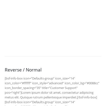
Customizable
Donec id elit non mi porta gravida at eget metus. Fusce dapibus.
Reverse / Normal
[bsf-info-box icon=”Defaults-group” icon_size=”14″
icon_color=”#ffffff” icon_style=”advanced” icon_color_bg=”#0088cc”
icon_border_spacing=”35″ title=”Customer Support”
pos=”right”]Lorem ipsum dolor sit amet, consectetur adipiscing
metus elit. Quisque rutrum pellentesque imperdiet.[/bsf-info-box]
[bsf-info-box icon=”Defaults-group” icon_size=”14″