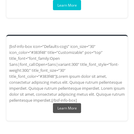
Learn More
[bsf-info-box icon=”Defaults-cogs” icon_size=”30″
icon_color=”#383f48″ title=”Customizable” pos=”top”
title_font=”font_family:Open
Sans|font_call:Open+Sans|variant:300″ title_font_style=”font-
weight:300;” title_font_size=”30″
title_font_color=”#383f48″]Lorem ipsum dolor sit amet,
consectetur adipiscing metus elit. Quisque rutrum pellentesque
imperdiet. Quisque rutrum pellentesque imperdiet. Lorem ipsum
dolor sit amet, consectetur adipiscing metus elit. Quisque rutrum
pellentesque imperdiet.[/bsf-info-box]
Learn More