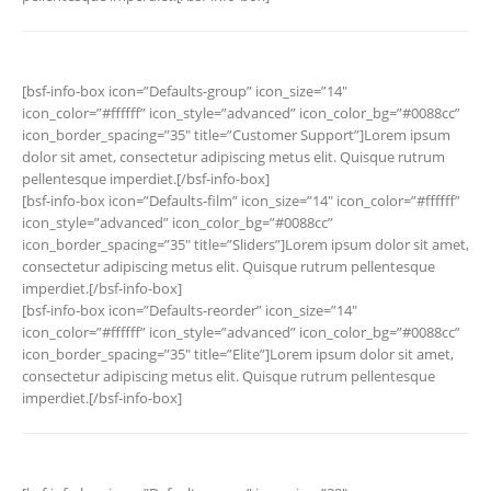
[bsf-info-box icon=”Defaults-group” icon_size=”14″
icon_color=”#ffffff” icon_style=”advanced” icon_color_bg=”#0088cc”
icon_border_spacing=”35″ title=”Customer Support”]Lorem ipsum
dolor sit amet, consectetur adipiscing metus elit. Quisque rutrum
pellentesque imperdiet.[/bsf-info-box]
[bsf-info-box icon=”Defaults-film” icon_size=”14″ icon_color=”#ffffff”
icon_style=”advanced” icon_color_bg=”#0088cc”
icon_border_spacing=”35″ title=”Sliders”]Lorem ipsum dolor sit amet,
consectetur adipiscing metus elit. Quisque rutrum pellentesque
imperdiet.[/bsf-info-box]
[bsf-info-box icon=”Defaults-reorder” icon_size=”14″
icon_color=”#ffffff” icon_style=”advanced” icon_color_bg=”#0088cc”
icon_border_spacing=”35″ title=”Elite”]Lorem ipsum dolor sit amet,
consectetur adipiscing metus elit. Quisque rutrum pellentesque
imperdiet.[/bsf-info-box]