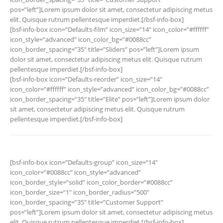
pos=”left”]Lorem ipsum dolor sit amet, consectetur adipiscing metus
elit. Quisque rutrum pellentesque imperdiet.[/bsf-info-box]
[bsf-info-box icon=”Defaults-film” icon_size=”14″ icon_color=”#ffffff”
icon_style=”advanced” icon_color_bg=”#0088cc”
icon_border_spacing=”35″ title=”Sliders” pos=”left”]Lorem ipsum
dolor sit amet, consectetur adipiscing metus elit. Quisque rutrum
pellentesque imperdiet.[/bsf-info-box]
[bsf-info-box icon=”Defaults-reorder” icon_size=”14″
icon_color=”#ffffff” icon_style=”advanced” icon_color_bg=”#0088cc”
icon_border_spacing=”35″ title=”Elite” pos=”left”]Lorem ipsum dolor
sit amet, consectetur adipiscing metus elit. Quisque rutrum
pellentesque imperdiet.[/bsf-info-box]
[bsf-info-box icon=”Defaults-group” icon_size=”14″
icon_color=”#0088cc” icon_style=”advanced”
icon_border_style=”solid” icon_color_border=”#0088cc”
icon_border_size=”1″ icon_border_radius=”500″
icon_border_spacing=”35″ title=”Customer Support”
pos=”left”]Lorem ipsum dolor sit amet, consectetur adipiscing metus
elit. Quisque rutrum pellentesque imperdiet.[/bsf-info-box]