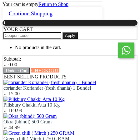
Your cart is empty
Return to Shop
Continue Shopping
0
YOUR CART
Apply
No products in the cart.
Subtotal:
0.00
kr.
CHECKOUT
Update Cart
BEST SELLING PRODUCTS
coriander Koriander (fresh dhania) 1 Bundel
15.00
kr.
Pillsbury Chakki Atta 10 Kg
169.99
kr.
Okra (bhindi) 500 Gram
44.99
kr.
Green chili ( Mirch ) 250 GRAM